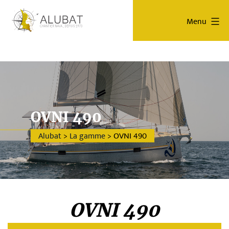
Aller
Alubat
au
Chantier
Menu
contenu
Naval
OVNI 490
Alubat
>
La gamme
>
OVNI 490
OVNI 490